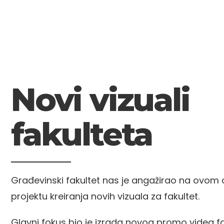
Novi vizuali
fakulteta
Građevinski fakultet nas je angažirao na ovo
projektu kreiranja novih vizuala za fakultet.
Glavni fokus bio je izrada novog promo videa fa