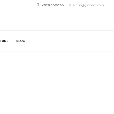
frano@glefotka.com
+38598568288
NUDE
BLOG