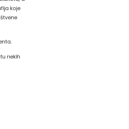
ija koje
ruštvene
enta.
tu nekih