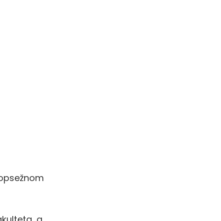
m opsežnom
kulteta, a